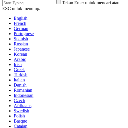
Tekan Enter untuk mencari atau
ESC untuk menutup.
English
French
German
Portuguese
Spanish
Russian
Japanese
Korean
Arabic
Irish
Greek
Turkish
Italian
Danish
Romanian
Indonesian
Czech
Afrikaans
Swedish
Polish
Basque
Catalan