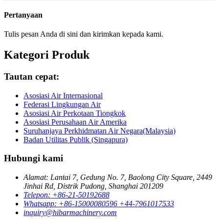
Pertanyaan
Tulis pesan Anda di sini dan kirimkan kepada kami.
Kategori Produk
Tautan cepat:
Asosiasi Air Internasional
Federasi Lingkungan Air
Asosiasi Air Perkotaan Tiongkok
Asosiasi Perusahaan Air Amerika
Suruhanjaya Perkhidmatan Air Negara(Malaysia)
Badan Utilitas Publik (Singapura)
Hubungi kami
Alamat: Lantai 7, Gedung No. 7, Baolong City Square, 2449
Jinhai Rd, Distrik Pudong, Shanghai 201209
Telepon: +86-21-50192688
Whatsapp: +86-15000080596 +44-7961017533
inquiry@hibarmachinery.com