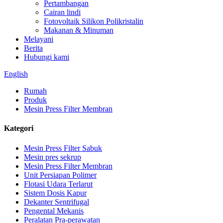
Pertambangan
Cairan lindi
Fotovoltaik Silikon Polikristalin
Makanan & Minuman
Melayani
Berita
Hubungi kami
English
Rumah
Produk
Mesin Press Filter Membran
Kategori
Mesin Press Filter Sabuk
Mesin pres sekrup
Mesin Press Filter Membran
Unit Persiapan Polimer
Flotasi Udara Terlarut
Sistem Dosis Kapur
Dekanter Sentrifugal
Pengental Mekanis
Peralatan Pra-perawatan